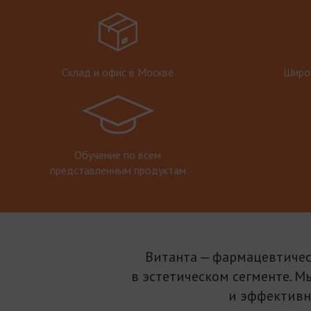
Склад и офис в Москве
Широк
Обучение по всем
представленным продуктам
Витанта — фармацевтичес
в эстетическом сегменте. М
и эффективн