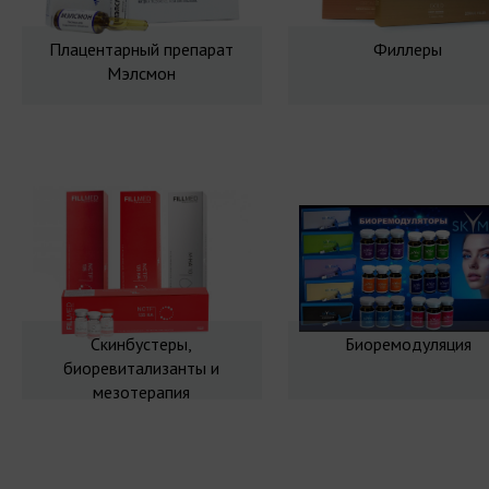
Плацентарный препарат
Филлеры
Мэлсмон
Скинбустеры,
Биоремодуляция
биоревитализанты и
мезотерапия