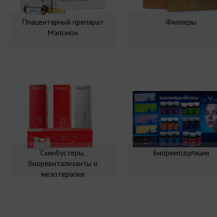
Плацентарный препарат
Филлеры
Мэлсмон
Скинбустеры,
Биоремодуляция
биоревитализанты и
мезотерапия