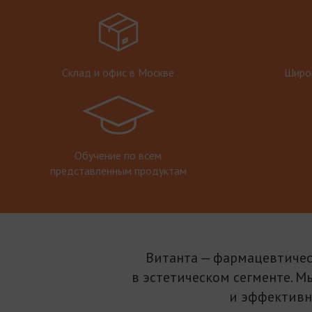
Склад и офис в Москве
Широк
Обучение по всем
представленным продуктам
Витанта — фармацевтичес
в эстетическом сегменте. М
и эффективн