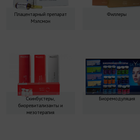
Плацентарный препарат
Филлеры
Мэлсмон
Скинбустеры,
Биоремодуляция
биоревитализанты и
мезотерапия