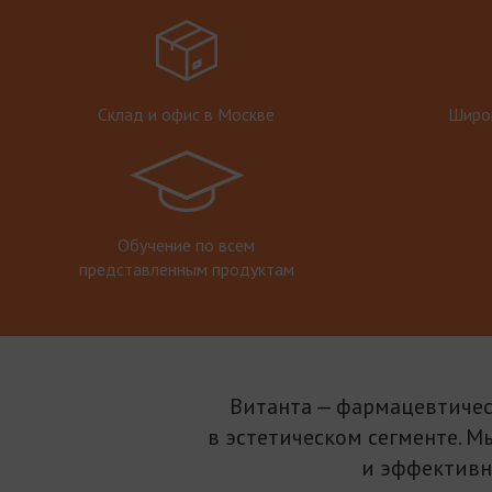
Склад и офис в Москве
Широк
Обучение по всем
представленным продуктам
Витанта — фармацевтичес
в эстетическом сегменте. М
и эффективн