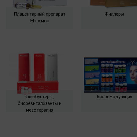
Плацентарный препарат
Филлеры
Мэлсмон
Скинбустеры,
Биоремодуляция
биоревитализанты и
мезотерапия