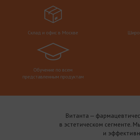
Склад и офис в Москве
Широк
Обучение по всем
представленным продуктам
Витанта — фармацевтичес
в эстетическом сегменте. М
и эффективн