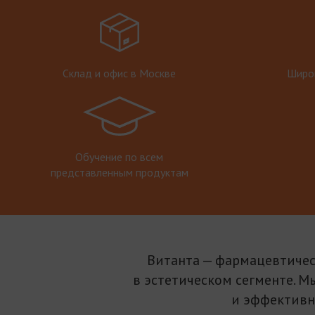
Склад и офис в Москве
Широк
Обучение по всем
представленным продуктам
Витанта — фармацевтичес
в эстетическом сегменте. М
и эффективн