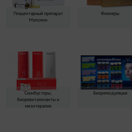
Плацентарный препарат
Филлеры
Мэлсмон
Скинбустеры,
Биоремодуляция
биоревитализанты и
мезотерапия