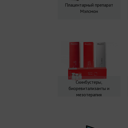
Плацентарный препарат
Мэлсмон
Скинбустеры,
биоревитализанты и
мезотерапия