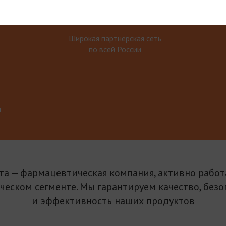
Широкая партнерская сеть
по всей России
м
та — фармацевтическая компания, активно рабо
ическом сегменте. Мы гарантируем качество, безо
и эффективность наших продуктов