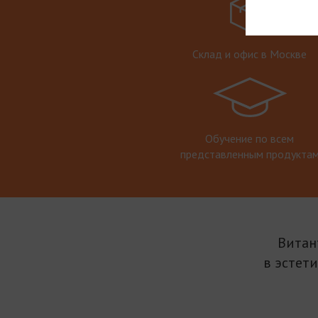
Склад и офис в Москве
Обучение по всем
представленным продукта
Витан
в эстет