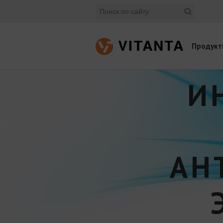
Продукт
И
АН