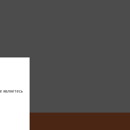
е являетесь
тическую