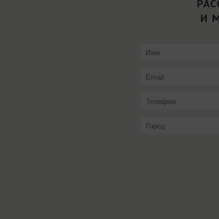
РАС
И 