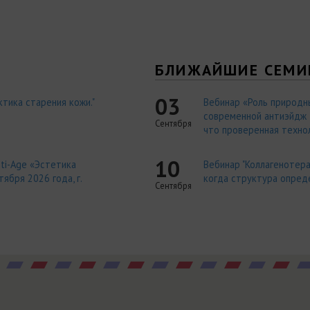
Я
БЛИЖАЙШИЕ СЕМИ
03
тика старения кожи."
Вебинар «Роль природн
современной антиэйдж т
Сентября
что проверенная технол
10
ti-Age «Эстетика
Вебинар "Коллагенотера
ября 2026 года, г.
когда структура опред
Сентября