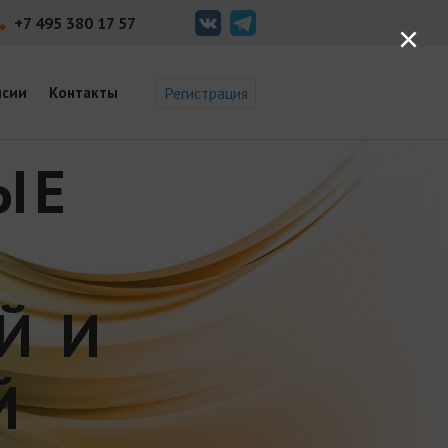
+7 495 380 17 57
×
нсии
Контакты
Регистрация
ЫЕ
Й И
Й