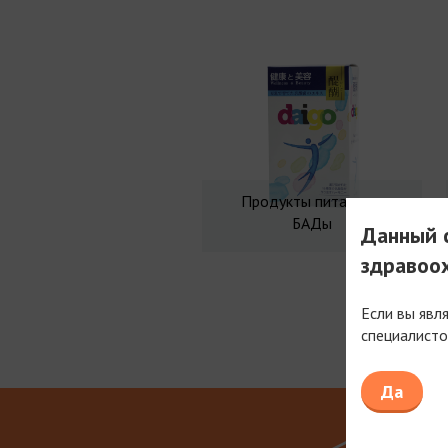
Продукты питания и
БАДы
Данный с
здравоо
Если вы явл
специалисто
Мы рабо
Да