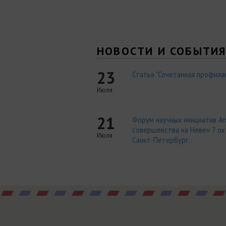
НОВОСТИ И СОБЫТИ
23
Статья "Сочетанная профилак
Июля
21
Форум научных инициатив An
совершенства на Неве» 7 окт
Июля
Санкт-Петербург.