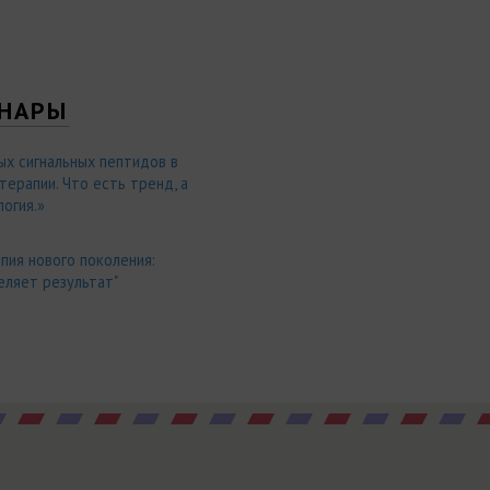
НАРЫ
ых сигнальных пептидов в
ерапии. Что есть тренд, а
огия.»
пия нового поколения:
еляет результат"