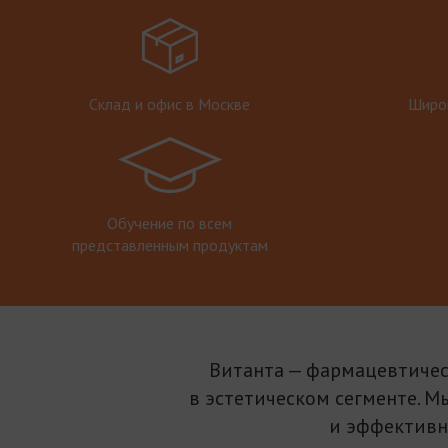
Склад и офис в Москве
Широк
Обучение по всем
представленным продуктам
Витанта — фармацевтичес
в эстетическом сегменте. М
и эффективн