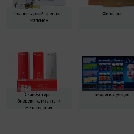
Плацентарный препарат
Филлеры
Мэлсмон
Скинбустеры,
Биоремодуляция
биоревитализанты и
мезотерапия