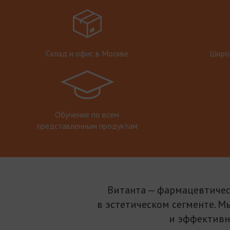
Склад и офис в Москве
Широк
Обучение по всем
представленным продуктам
Витанта — фармацевтичес
в эстетическом сегменте. М
и эффективн