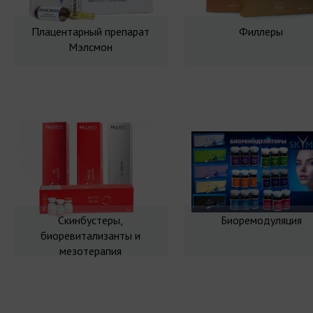
Плацентарный препарат
Филлеры
Мэлсмон
Скинбустеры,
Биоремодуляция
биоревитализанты и
мезотерапия