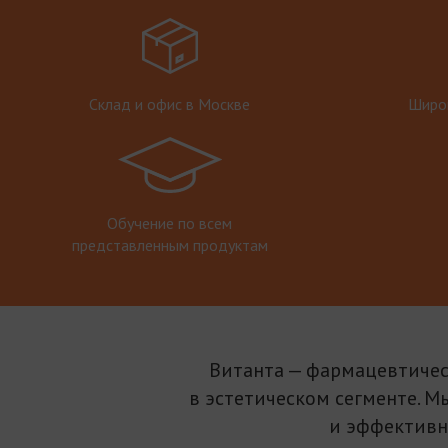
Склад и офис в Москве
Широк
Обучение по всем
представленным продуктам
Витанта — фармацевтичес
в эстетическом сегменте. М
и эффективн