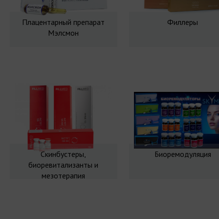
Плацентарный препарат
Филлеры
Мэлсмон
Скинбустеры,
Биоремодуляция
биоревитализанты и
мезотерапия