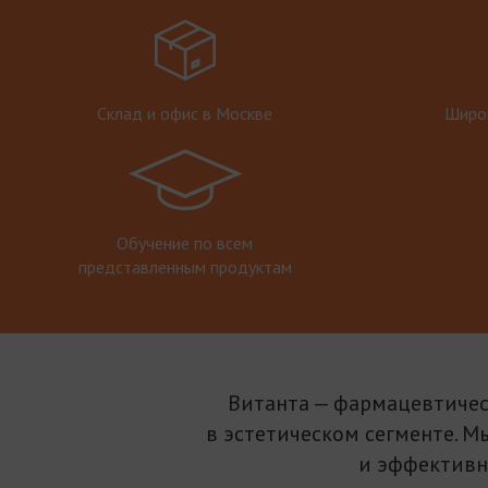
Склад и офис в Москве
Широк
Обучение по всем
представленным продуктам
Витанта — фармацевтичес
в эстетическом сегменте. М
и эффективн