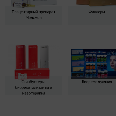
Плацентарный препарат
Филлеры
Мэлсмон
Скинбустеры,
Биоремодуляция
биоревитализанты и
мезотерапия