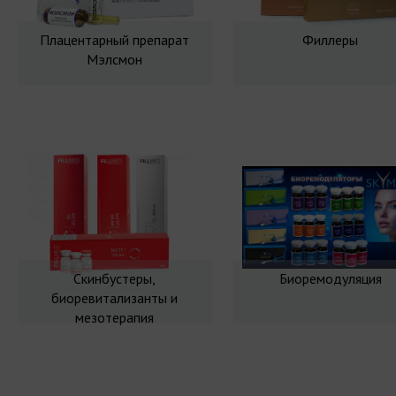
Плацентарный препарат
Филлеры
Мэлсмон
Скинбустеры,
Биоремодуляция
биоревитализанты и
мезотерапия