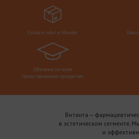
Склад и офис в Москве
Широк
Обучение по всем
представленным продуктам
Витанта — фармацевтичес
в эстетическом сегменте. М
и эффективн