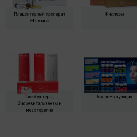
Плацентарный препарат
Филлеры
Мэлсмон
Скинбустеры,
Биоремодуляция
биоревитализанты и
мезотерапия