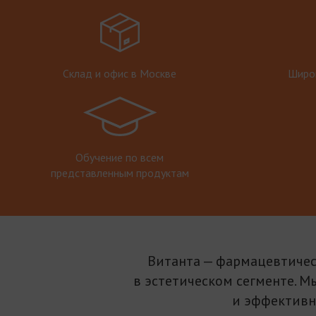
Склад и офис в Москве
Широк
Обучение по всем
представленным продуктам
Витанта — фармацевтичес
в эстетическом сегменте. М
и эффективн