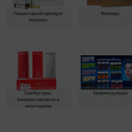
Плацентарный препарат
Филлеры
Мэлсмон
Скинбустеры,
Биоремодуляция
биоревитализанты и
мезотерапия