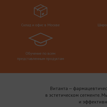
Склад и офис в Москве
Широк
Обучение по всем
представленным продуктам
Витанта — фармацевтичес
в эстетическом сегменте. М
и эффективн