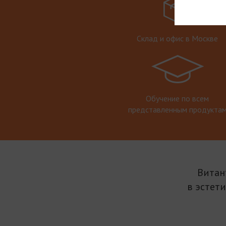
Склад и офис в Москве
Обучение по всем
представленным продукта
Витан
в эстет