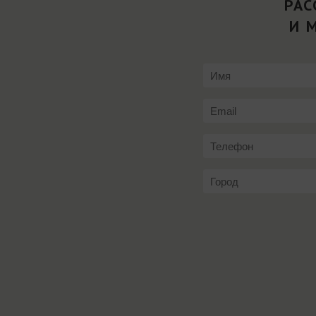
РАС
И 