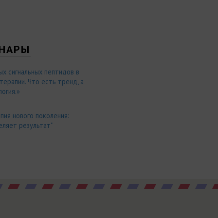
НАРЫ
ых сигнальных пептидов в
ерапии. Что есть тренд, а
огия.»
пия нового поколения:
еляет результат"