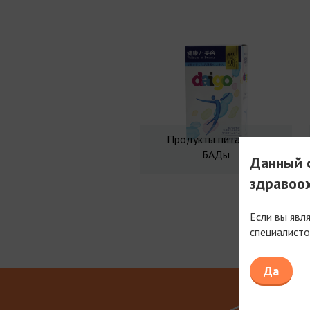
Продукты питания и
БАДы
Данный с
здравоо
Если вы явл
специалисто
Мы рабо
Да