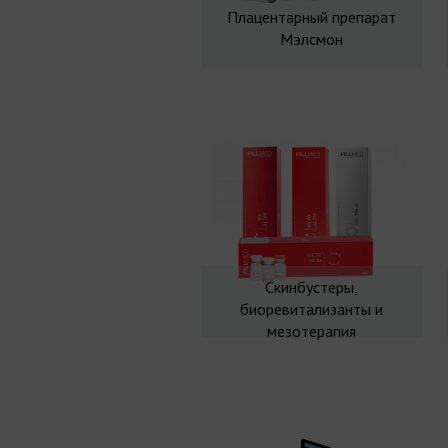
Плацентарный препарат
Мэлсмон
Скинбустеры,
биоревитализанты и
мезотерапия