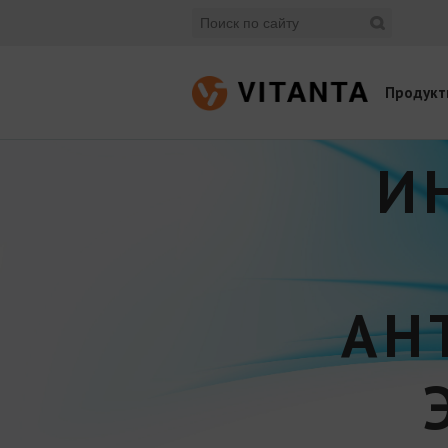
Продукт
И
АН