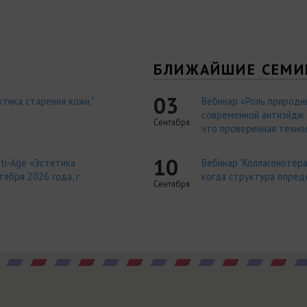
Я
БЛИЖАЙШИЕ СЕМИ
03
тика старения кожи."
Вебинар «Роль природн
современной антиэйдж т
Сентября
что проверенная технол
10
ti-Age «Эстетика
Вебинар "Коллагенотера
ября 2026 года, г.
когда структура опред
Сентября