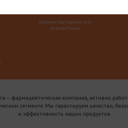
Широкая партнерская сеть
по всей России
м
та — фармацевтическая компания, активно рабо
ическом сегменте. Мы гарантируем качество, безо
и эффективность наших продуктов