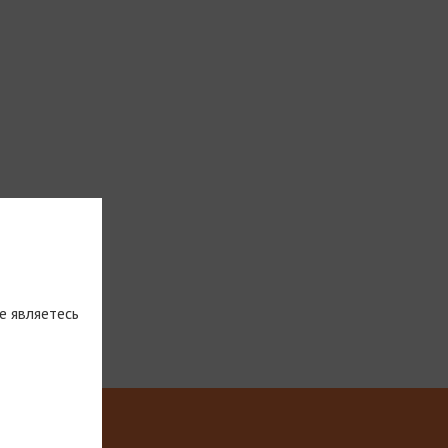
е являетесь
тическую