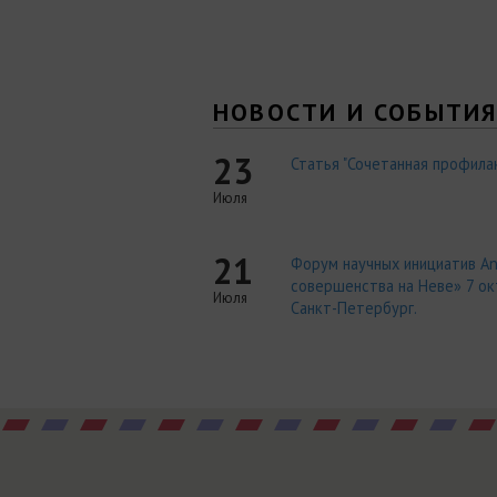
НОВОСТИ И СОБЫТИ
23
Статья "Сочетанная профилак
Июля
21
Форум научных инициатив An
совершенства на Неве» 7 окт
Июля
Санкт-Петербург.