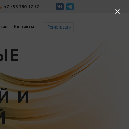
+7 495 380 17 57
×
нсии
Контакты
Регистрация
ЫЕ
Й И
Й