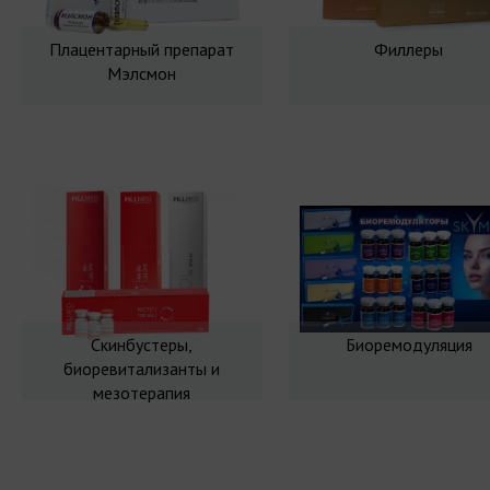
Плацентарный препарат
Филлеры
Мэлсмон
Скинбустеры,
Биоремодуляция
биоревитализанты и
мезотерапия