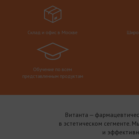
Склад и офис в Москве
Широк
Обучение по всем
представленным продуктам
Витанта — фармацевтичес
в эстетическом сегменте. М
и эффективн