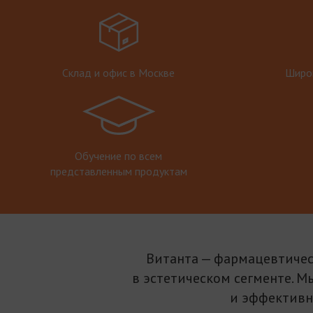
Склад и офис в Москве
Широк
Обучение по всем
представленным продуктам
Витанта — фармацевтичес
в эстетическом сегменте. М
и эффективн