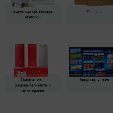
Плацентарный препарат
Филлеры
Мэлсмон
Скинбустеры,
Биоремодуляция
биоревитализанты и
мезотерапия