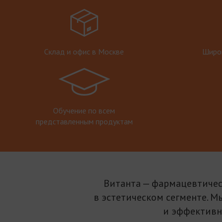
Склад и офис в Москве
Широк
Обучение по всем
представленным продуктам
Витанта — фармацевтичес
в эстетическом сегменте. М
и эффективн