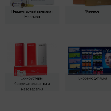
Плацентарный препарат
Филлеры
Мэлсмон
Скинбустеры,
Биоремодуляция
биоревитализанты и
мезотерапия