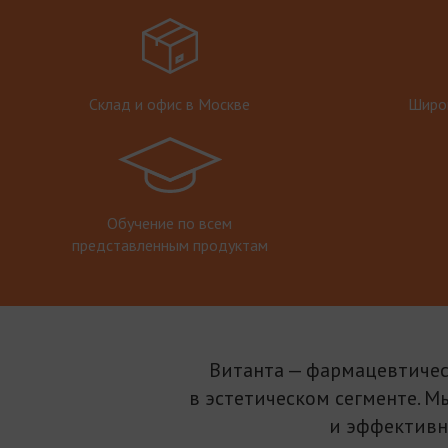
Склад и офис в Москве
Широк
Обучение по всем
представленным продуктам
Витанта — фармацевтичес
в эстетическом сегменте. М
и эффективн