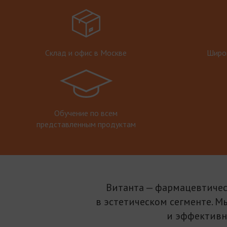
Склад и офис в Москве
Широк
Обучение по всем
представленным продуктам
Витанта — фармацевтичес
в эстетическом сегменте. М
и эффективн