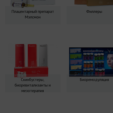
Плацентарный препарат
Филлеры
Мэлсмон
Скинбустеры,
Биоремодуляция
биоревитализанты и
мезотерапия