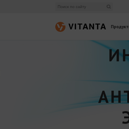
Продукт
И
АН