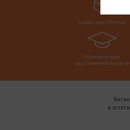
Склад и офис в Москве
Обучение по всем
представленным продукта
Витан
в эстет