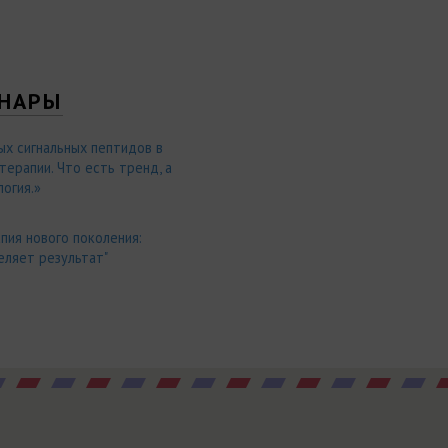
НАРЫ
ых сигнальных пептидов в
ерапии. Что есть тренд, а
огия.»
пия нового поколения:
еляет результат"