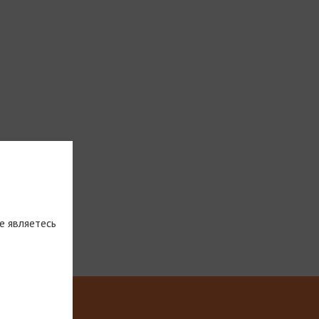
е являетесь
тическую