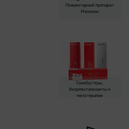
Плацентарный препарат
Мэлсмон
Скинбустеры,
биоревитализанты и
мезотерапия