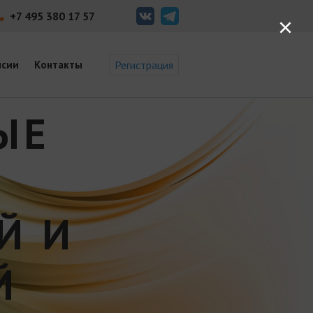
+7 495 380 17 57
×
нсии
Контакты
Регистрация
ЫЕ
Й И
Й