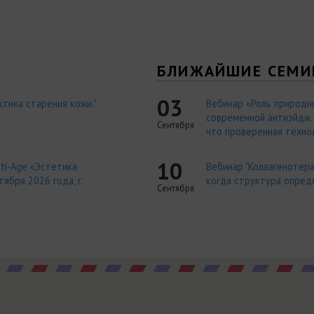
Я
БЛИЖАЙШИЕ СЕМИ
03
тика старения кожи."
Вебинар «Роль природн
современной антиэйдж т
Сентября
что проверенная технол
10
ti-Age «Эстетика
Вебинар "Коллагенотера
ября 2026 года, г.
когда структура опред
Сентября