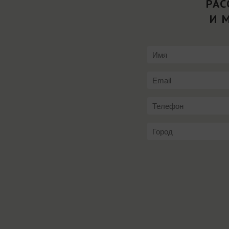
РАС
И 