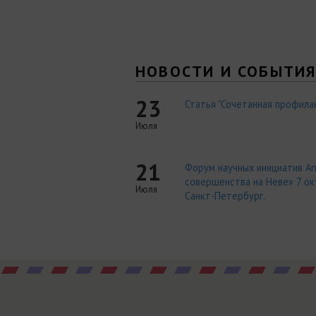
НОВОСТИ И СОБЫТИ
23
Статья "Сочетанная профилак
Июля
21
Форум научных инициатив An
совершенства на Неве» 7 окт
Июля
Санкт-Петербург.