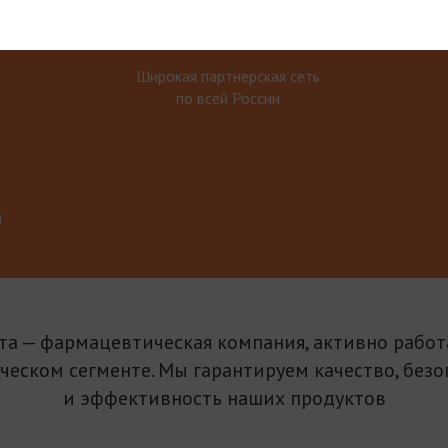
Широкая партнерская сеть
по всей России
м
та — фармацевтическая компания, активно рабо
ическом сегменте. Мы гарантируем качество, безо
и эффективность наших продуктов