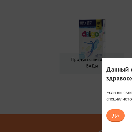
Продукты питания и
БАДы
Данный с
здравоо
Если вы явл
специалисто
Мы рабо
Да