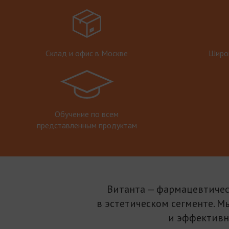
Склад и офис в Москве
Широк
Обучение по всем
представленным продуктам
Витанта — фармацевтичес
в эстетическом сегменте. М
и эффективн