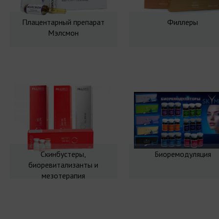
Плацентарный препарат
Филлеры
Мэлсмон
Скинбустеры,
Биоремодуляция
биоревитализанты и
мезотерапия