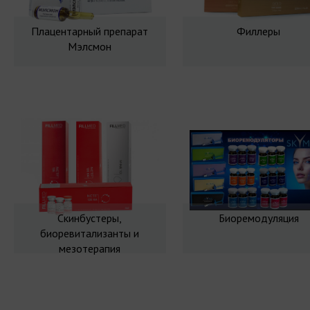
Плацентарный препарат
Филлеры
Мэлсмон
Скинбустеры,
Биоремодуляция
биоревитализанты и
мезотерапия