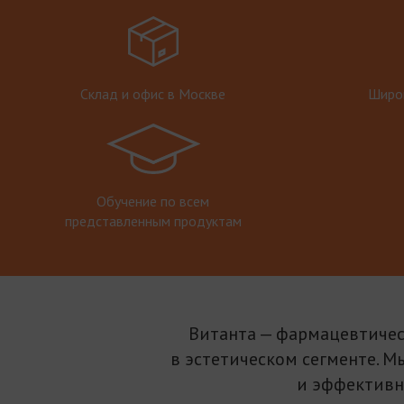
Склад и офис в Москве
Широк
Обучение по всем
представленным продуктам
Витанта — фармацевтичес
в эстетическом сегменте. М
и эффективн