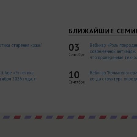
Я
БЛИЖАЙШИЕ СЕМИ
03
тика старения кожи."
Вебинар «Роль природн
современной антиэйдж т
Сентября
что проверенная технол
10
ti-Age «Эстетика
Вебинар "Коллагенотера
ября 2026 года, г.
когда структура опред
Сентября