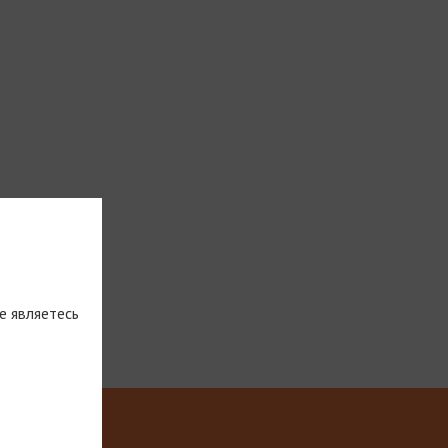
е являетесь
тическую