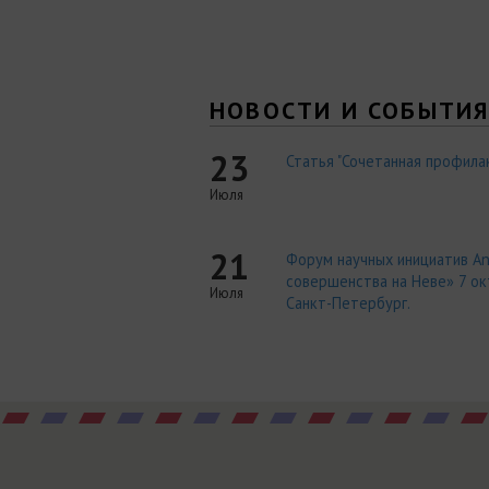
НОВОСТИ И СОБЫТИ
23
Статья "Сочетанная профилак
Июля
21
Форум научных инициатив An
совершенства на Неве» 7 окт
Июля
Санкт-Петербург.