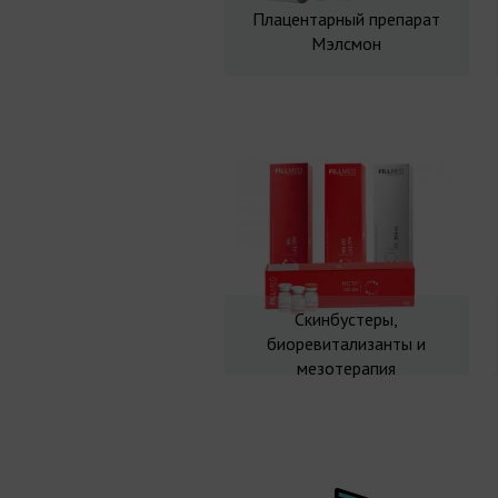
Плацентарный препарат
Мэлсмон
Скинбустеры,
биоревитализанты и
мезотерапия