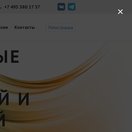
+7 495 380 17 57
×
нсии
Контакты
Регистрация
ЫЕ
Й И
Й