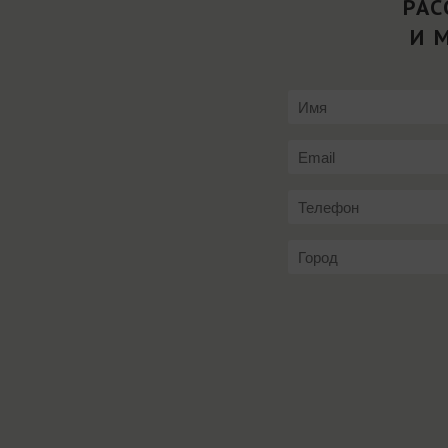
РАС
И 