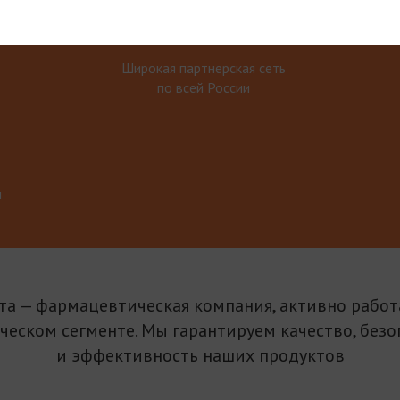
Широкая партнерская сеть
по всей России
м
та — фармацевтическая компания, активно рабо
ическом сегменте. Мы гарантируем качество, безо
и эффективность наших продуктов