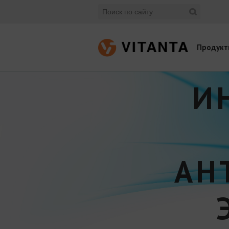
Продукт
И
АН