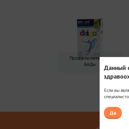
Продукты питания и
БАДы
Данный с
здравоо
Если вы явл
специалисто
Мы рабо
Да