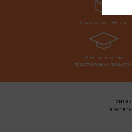
Склад и офис в Москве
Обучение по всем
представленным продукта
Витан
в эстет