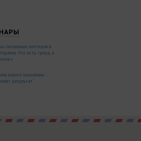
НАРЫ
ых сигнальных пептидов в
ерапии. Что есть тренд, а
огия.»
пия нового поколения:
еляет результат"