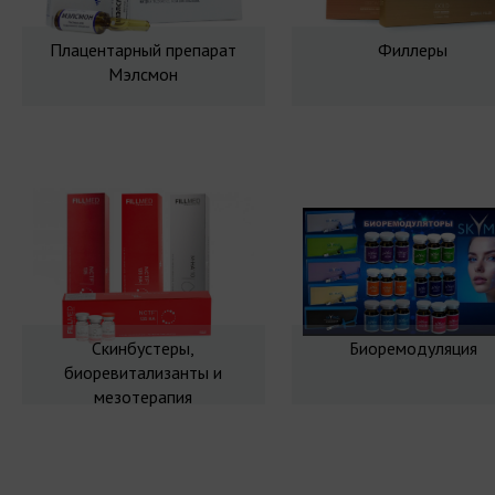
Плацентарный препарат
Филлеры
Мэлсмон
Скинбустеры,
Биоремодуляция
биоревитализанты и
мезотерапия