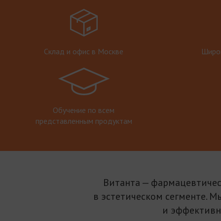
Склад и офис в Москве
Широк
Обучение по всем
представленным продуктам
Витанта — фармацевтичес
в эстетическом сегменте. М
и эффективн