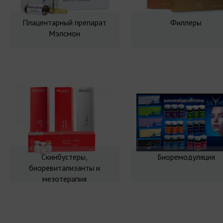
Плацентарный препарат
Филлеры
Мэлсмон
Скинбустеры,
Биоремодуляция
биоревитализанты и
мезотерапия