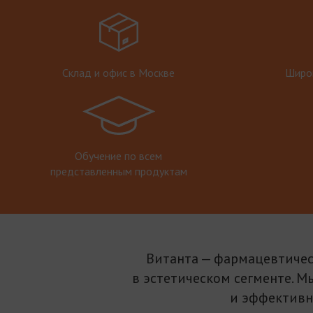
Склад и офис в Москве
Широк
Обучение по всем
представленным продуктам
Витанта — фармацевтичес
в эстетическом сегменте. М
и эффективн