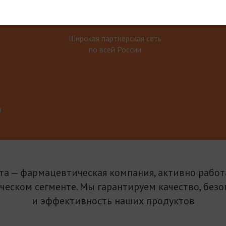
Широкая партнерская сеть
по всей России
м
та — фармацевтическая компания, активно рабо
ическом сегменте. Мы гарантируем качество, безо
и эффективность наших продуктов