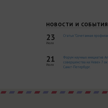
НОВОСТИ И СОБЫТИ
23
Статья "Сочетанная профилак
Июля
21
Форум научных инициатив An
совершенства на Неве» 7 окт
Июля
Санкт-Петербург.