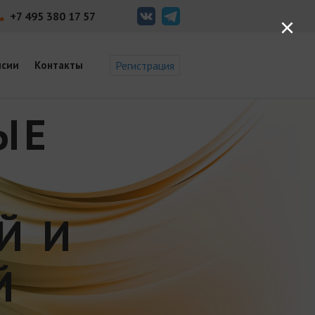
+7 495 380 17 57
×
нсии
Контакты
Регистрация
ЫЕ
Й И
Й