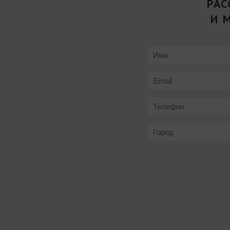
РАС
И 