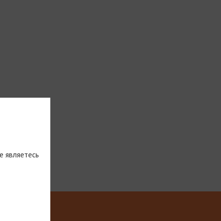
е являетесь
тическую