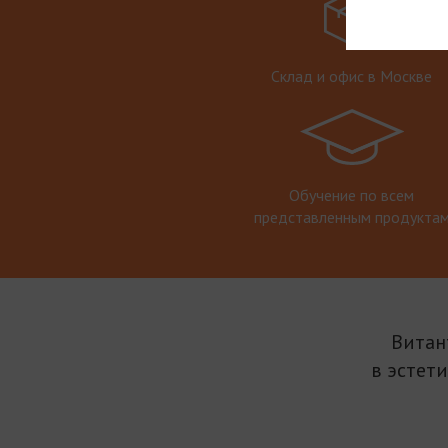
Склад и офис в Москве
Обучение по всем
представленным продукта
Витан
в эстет