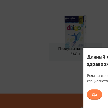
Продукты питания и
БАДы
Данный с
здравоо
Если вы явл
специалисто
Мы рабо
Да