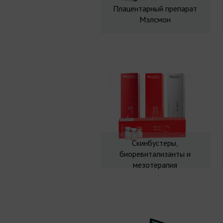
Плацентарный препарат
Мэлсмон
Скинбустеры,
биоревитализанты и
мезотерапия