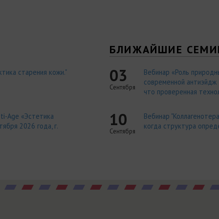
Я
БЛИЖАЙШИЕ СЕМИ
03
тика старения кожи."
Вебинар «Роль природн
современной антиэйдж т
Сентября
что проверенная технол
10
ti-Age «Эстетика
Вебинар "Коллагенотера
ября 2026 года, г.
когда структура опред
Сентября