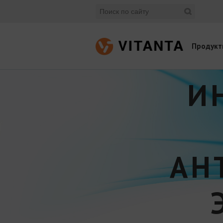
Продукт
И
АН