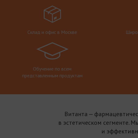
Склад и офис в Москве
Широк
Обучение по всем
представленным продуктам
Витанта — фармацевтичес
в эстетическом сегменте. М
и эффективн