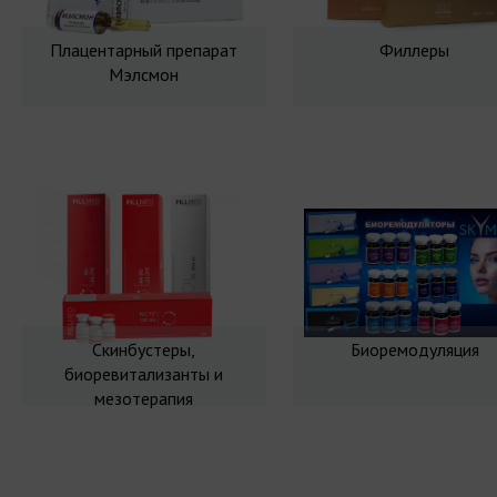
Плацентарный препарат
Филлеры
Мэлсмон
Скинбустеры,
Биоремодуляция
биоревитализанты и
мезотерапия