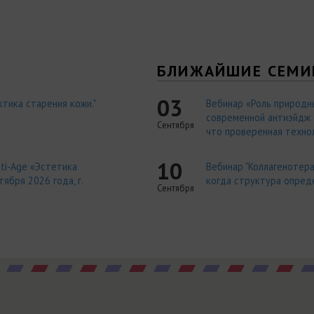
Я
БЛИЖАЙШИЕ СЕМИ
03
тика старения кожи."
Вебинар «Роль природн
современной антиэйдж т
Сентября
что проверенная технол
10
ti-Age «Эстетика
Вебинар "Коллагенотера
ября 2026 года, г.
когда структура опред
Сентября