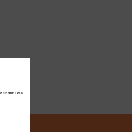
е являетесь
тическую