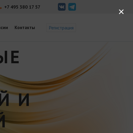
+7 495 380 17 57
×
нсии
Контакты
Регистрация
ЫЕ
Й И
Й