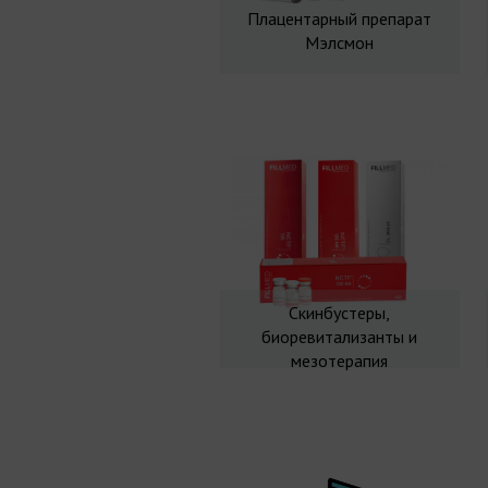
Плацентарный препарат
Мэлсмон
Скинбустеры,
биоревитализанты и
мезотерапия