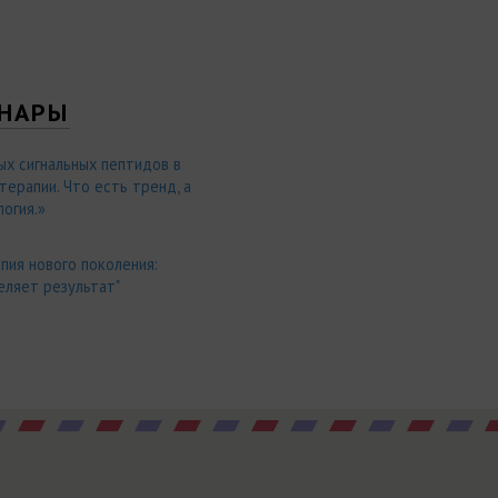
НАРЫ
ых сигнальных пептидов в
ерапии. Что есть тренд, а
огия.»
пия нового поколения:
еляет результат"