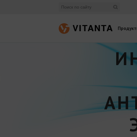
Продукт
И
АН