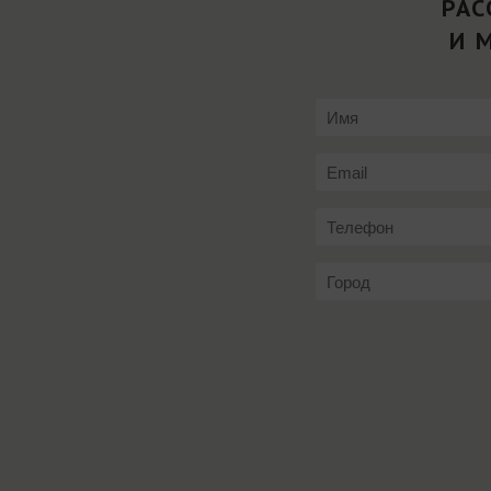
РАС
И 