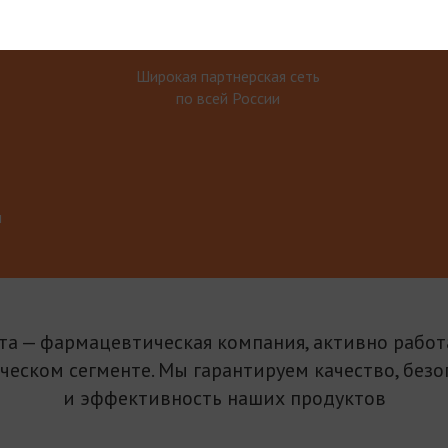
Широкая партнерская сеть
по всей России
м
та — фармацевтическая компания, активно рабо
ическом сегменте. Мы гарантируем качество, безо
и эффективность наших продуктов