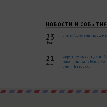
НОВОСТИ И СОБЫТИ
23
Статья "Сочетанная профилак
Июля
21
Форум научных инициатив An
совершенства на Неве» 7 окт
Июля
Санкт-Петербург.