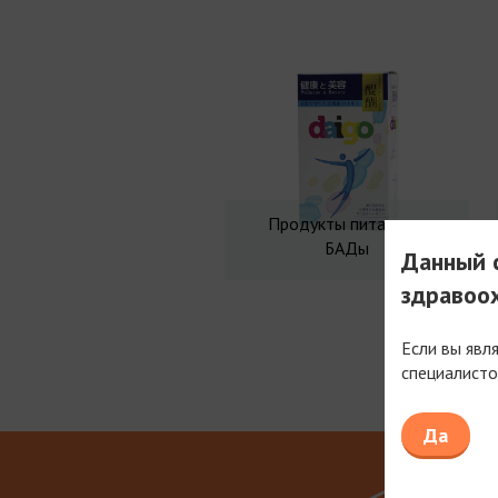
Продукты питания и
БАДы
Данный с
здравоо
Если вы явл
специалисто
Мы рабо
Да