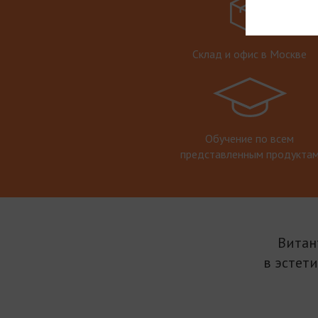
Склад и офис в Москве
Обучение по всем
представленным продукта
Витан
в эстет