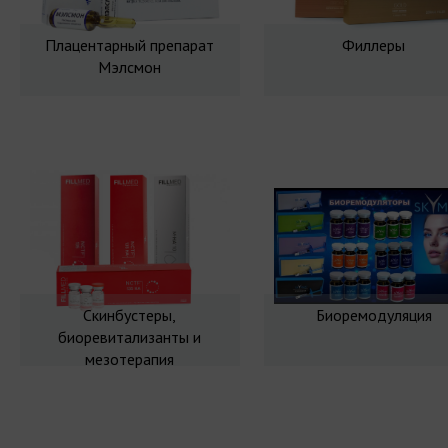
Плацентарный препарат
Филлеры
Мэлсмон
Скинбустеры,
Биоремодуляция
биоревитализанты и
мезотерапия