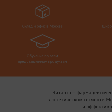
Склад и офис в Москве
Широк
Обучение по всем
представленным продуктам
Витанта — фармацевтичес
в эстетическом сегменте. М
и эффективн