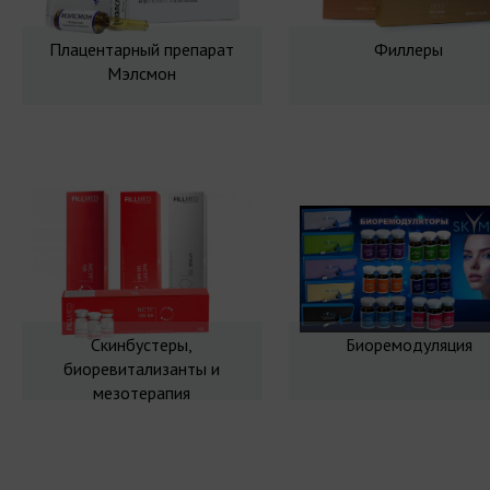
Плацентарный препарат
Филлеры
Мэлсмон
Скинбустеры,
Биоремодуляция
биоревитализанты и
мезотерапия