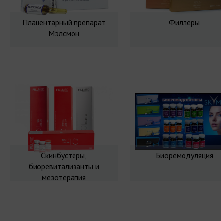
Плацентарный препарат
Филлеры
Мэлсмон
Скинбустеры,
Биоремодуляция
биоревитализанты и
мезотерапия