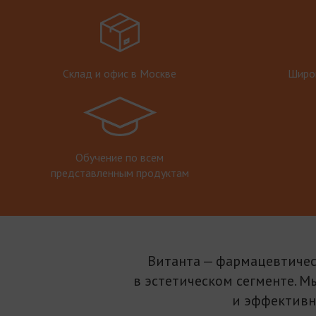
Склад и офис в Москве
Широк
Обучение по всем
представленным продуктам
Витанта — фармацевтичес
в эстетическом сегменте. М
и эффективн