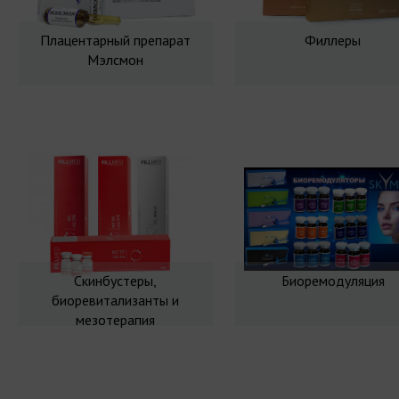
Плацентарный препарат
Филлеры
Мэлсмон
Скинбустеры,
Биоремодуляция
биоревитализанты и
мезотерапия