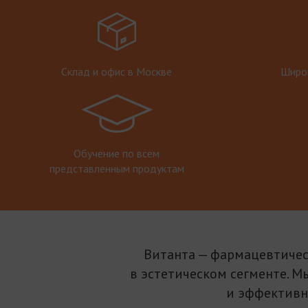
Склад и офис в Москве
Широк
Обучение по всем
представленным продуктам
Витанта — фармацевтичес
в эстетическом сегменте. М
и эффективн