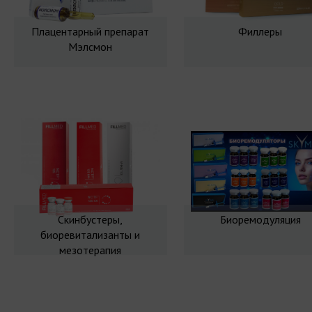
Плацентарный препарат
Филлеры
Мэлсмон
Скинбустеры,
Биоремодуляция
биоревитализанты и
мезотерапия