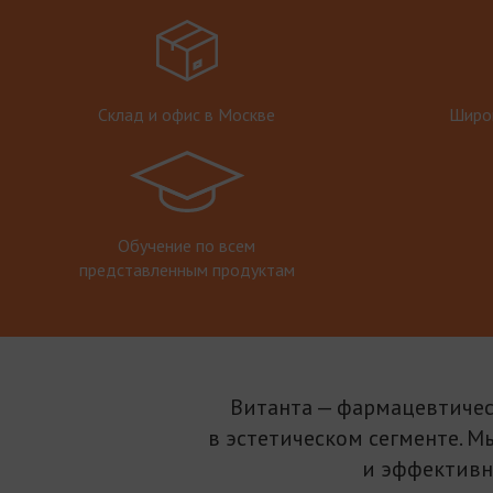
Склад и офис в Москве
Широк
Обучение по всем
представленным продуктам
Витанта — фармацевтичес
в эстетическом сегменте. М
и эффективн