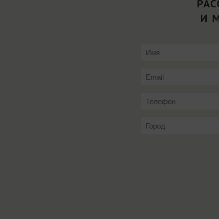
РАС
И 