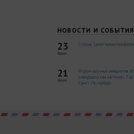
НОВОСТИ И СОБЫТИ
23
Статья "Сочетанная профилак
Июля
21
Форум научных инициатив An
совершенства на Неве» 7 окт
Июля
Санкт-Петербург.