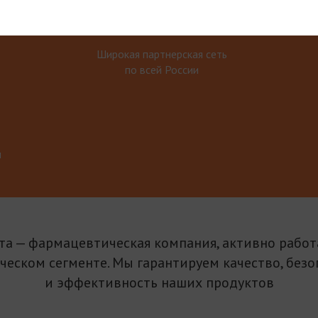
Широкая партнерская сеть
по всей России
м
та — фармацевтическая компания, активно рабо
ическом сегменте. Мы гарантируем качество, безо
и эффективность наших продуктов