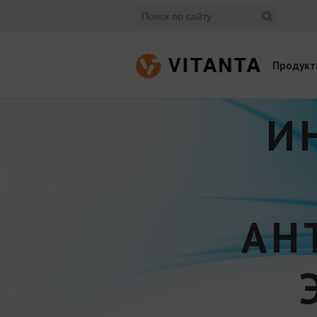
Продукт
И
АН