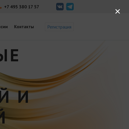
+7 495 380 17 57
×
нсии
Контакты
Регистрация
ЫЕ
Й И
Й