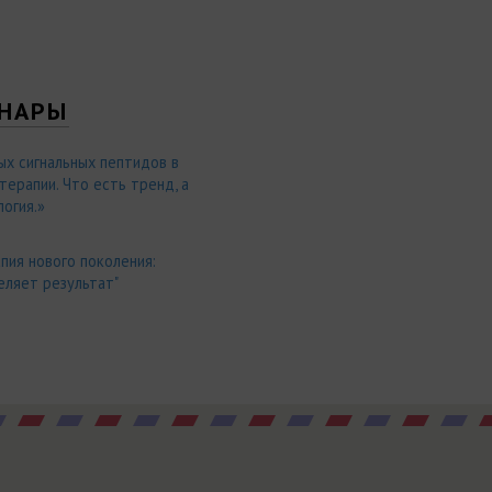
НАРЫ
ых сигнальных пептидов в
ерапии. Что есть тренд, а
огия.»
пия нового поколения:
еляет результат"