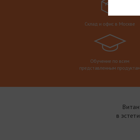
Склад и офис в Москве
Обучение по всем
представленным продукта
Витан
в эстет