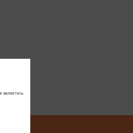
е являетесь
тическую