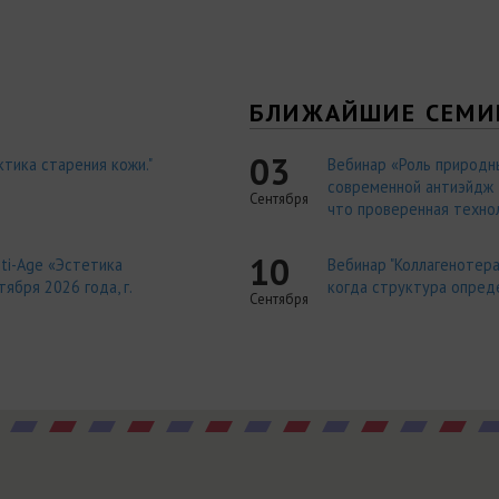
Я
БЛИЖАЙШИЕ СЕМИ
03
тика старения кожи."
Вебинар «Роль природн
современной антиэйдж т
Сентября
что проверенная технол
10
ti-Age «Эстетика
Вебинар "Коллагенотера
ября 2026 года, г.
когда структура опред
Сентября