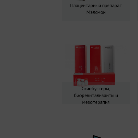
Плацентарный препарат
Мэлсмон
Скинбустеры,
биоревитализанты и
мезотерапия