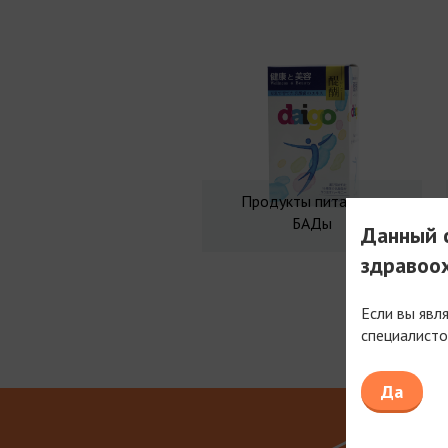
Продукты питания и
БАДы
Данный с
здравоо
Если вы явл
специалисто
Мы рабо
Да