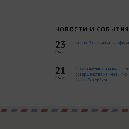
НОВОСТИ И СОБЫТИ
23
Статья "Сочетанная профилак
Июля
21
Форум научных инициатив An
совершенства на Неве» 7 окт
Июля
Санкт-Петербург.