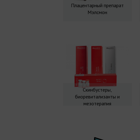
Плацентарный препарат
Мэлсмон
Скинбустеры,
биоревитализанты и
мезотерапия