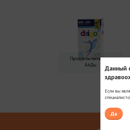
Продукты питания и
БАДы
Данный с
здравоо
Если вы явл
специалисто
Мы рабо
Да