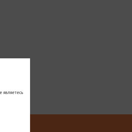
е являетесь
тическую