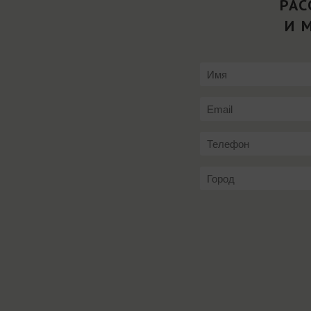
РАС
И 