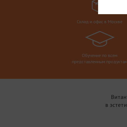
Склад и офис в Москве
Обучение по всем
представленным продукта
Витан
в эстет