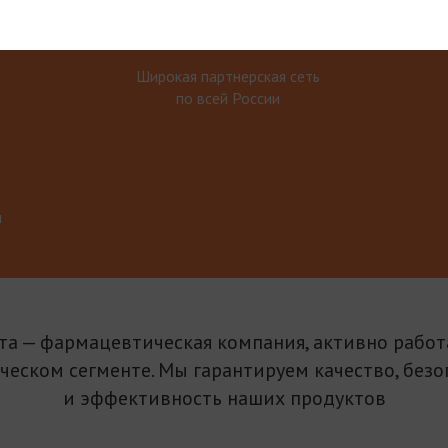
Широкая партнерская сеть
по всей России
м
та — фармацевтическая компания, активно рабо
ическом сегменте. Мы гарантируем качество, безо
и эффективность наших продуктов