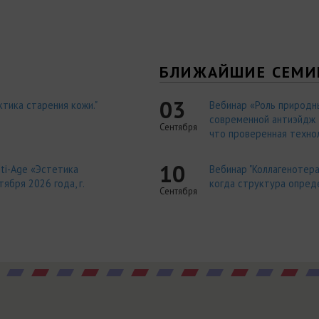
Я
БЛИЖАЙШИЕ СЕМИ
03
тика старения кожи."
Вебинар «Роль природн
современной антиэйдж т
Сентября
что проверенная технол
10
ti-Age «Эстетика
Вебинар "Коллагенотера
ября 2026 года, г.
когда структура опред
Сентября