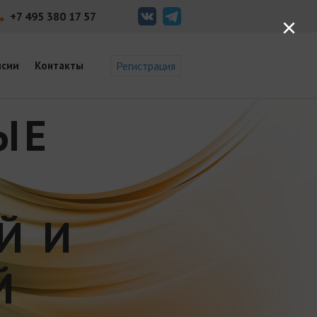
+7 495 380 17 57
×
нсии
Контакты
Регистрация
ЫЕ
Й И
Й