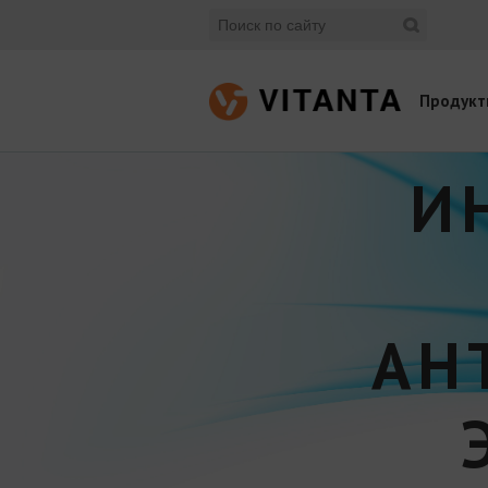
Продукт
И
АН