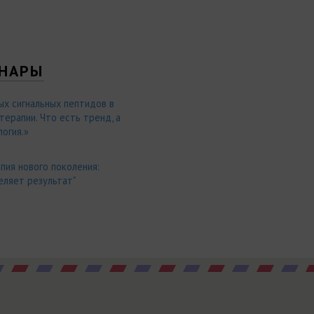
НАРЫ
ых сигнальных пептидов в
ерапии. Что есть тренд, а
огия.»
пия нового поколения:
еляет результат"