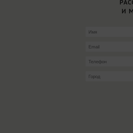
РАС
И 