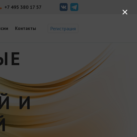
+7 495 380 17 57
×
нсии
Контакты
Регистрация
ЫЕ
Й И
Й