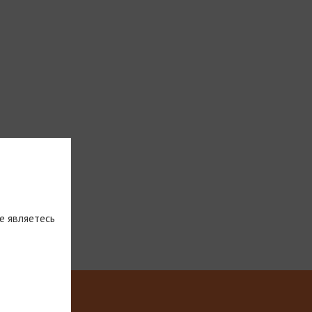
е являетесь
тическую