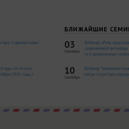
Я
БЛИЖАЙШИЕ СЕМИ
03
тика старения кожи."
Вебинар «Роль природн
современной антиэйдж т
Сентября
что проверенная технол
10
ti-Age «Эстетика
Вебинар "Коллагенотера
ября 2026 года, г.
когда структура опред
Сентября