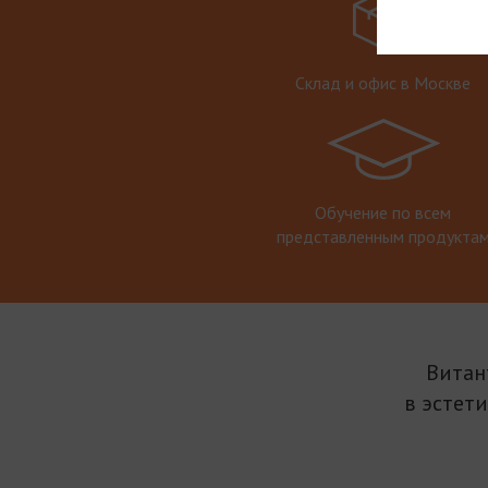
Склад и офис в Москве
Обучение по всем
представленным продукта
Витан
в эстет