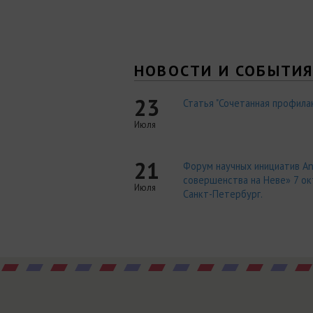
НОВОСТИ И СОБЫТИ
23
Статья "Сочетанная профилак
Июля
21
Форум научных инициатив An
совершенства на Неве» 7 окт
Июля
Санкт-Петербург.