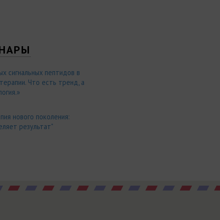
НАРЫ
ых сигнальных пептидов в
ерапии. Что есть тренд, а
огия.»
пия нового поколения:
еляет результат"