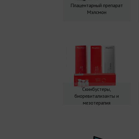
Плацентарный препарат
Мэлсмон
Скинбустеры,
биоревитализанты и
мезотерапия