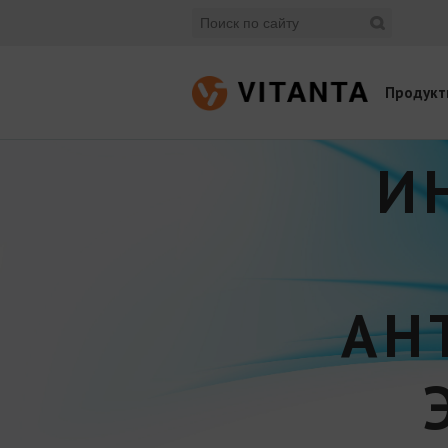
Продукт
И
АН