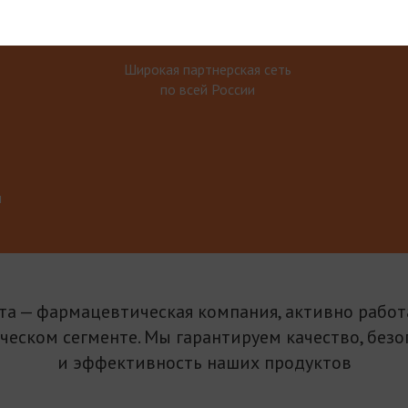
Широкая партнерская сеть
по всей России
м
та — фармацевтическая компания, активно рабо
ическом сегменте. Мы гарантируем качество, безо
и эффективность наших продуктов