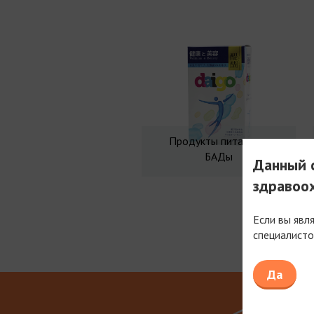
Продукты питания и
БАДы
Данный с
здравоо
Если вы явл
специалисто
Мы рабо
Да