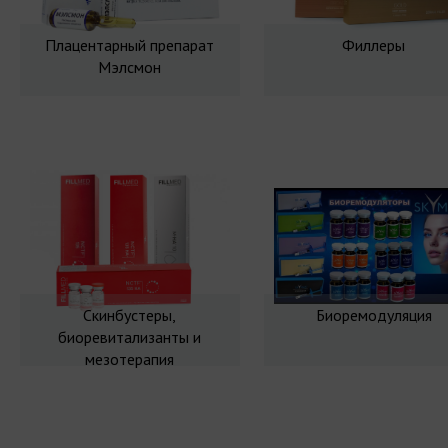
Плацентарный препарат
Филлеры
Мэлсмон
Скинбустеры,
Биоремодуляция
биоревитализанты и
мезотерапия