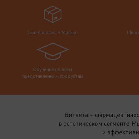
Склад и офис в Москве
Широк
Обучение по всем
представленным продуктам
Витанта — фармацевтичес
в эстетическом сегменте. М
и эффективн