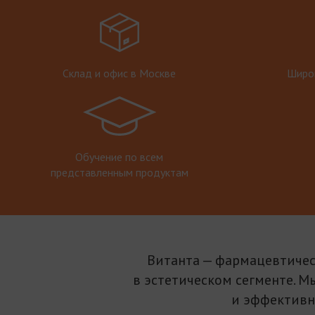
Склад и офис в Москве
Широк
Обучение по всем
представленным продуктам
Витанта — фармацевтичес
в эстетическом сегменте. М
и эффективн