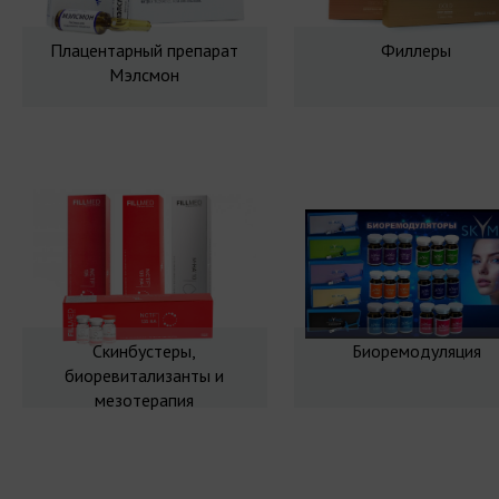
Плацентарный препарат
Филлеры
Мэлсмон
Скинбустеры,
Биоремодуляция
биоревитализанты и
мезотерапия