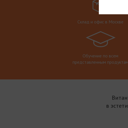
Склад и офис в Москве
Обучение по всем
представленным продукта
Витан
в эстет