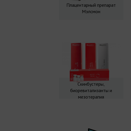
Плацентарный препарат
Мэлсмон
Скинбустеры,
биоревитализанты и
мезотерапия