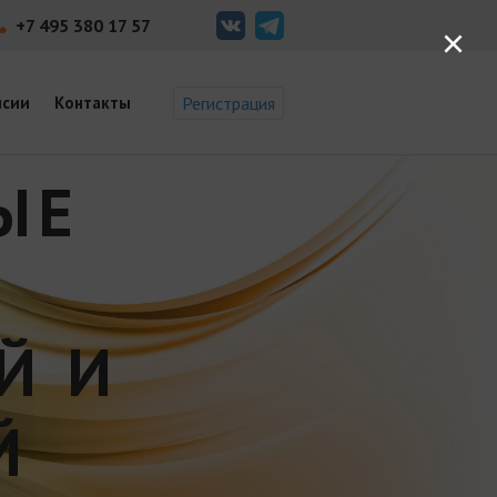
+7 495 380 17 57
×
нсии
Контакты
Регистрация
ЫЕ
Й И
Й