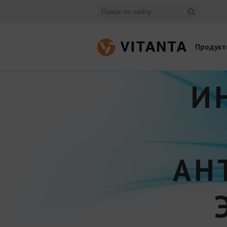
Продукт
И
АН