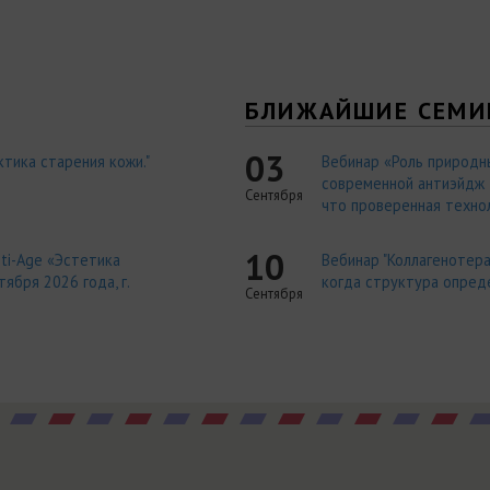
Я
БЛИЖАЙШИЕ СЕМИ
03
тика старения кожи."
Вебинар «Роль природн
современной антиэйдж т
Сентября
что проверенная технол
10
ti-Age «Эстетика
Вебинар "Коллагенотера
ября 2026 года, г.
когда структура опред
Сентября