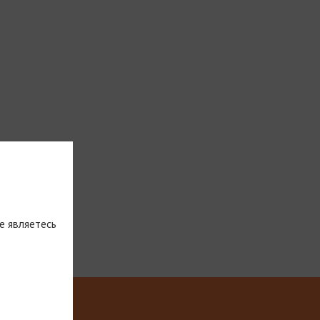
е являетесь
тическую