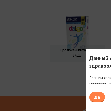
Продукты питания и
БАДы
Данный с
здравоо
Если вы явл
специалисто
Мы рабо
Да