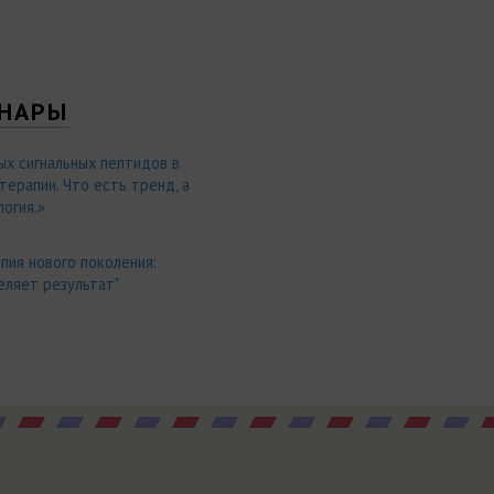
НАРЫ
ых сигнальных пептидов в
ерапии. Что есть тренд, а
огия.»
пия нового поколения:
еляет результат"