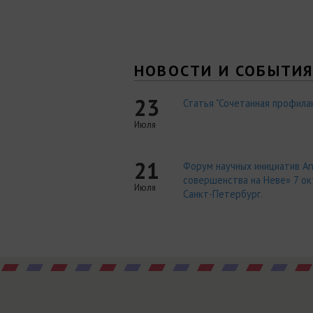
НОВОСТИ И СОБЫТИ
23
Статья "Сочетанная профилак
Июля
21
Форум научных инициатив An
совершенства на Неве» 7 окт
Июля
Санкт-Петербург.