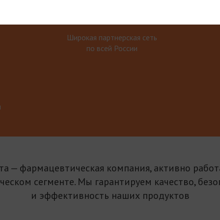
Широкая партнерская сеть
по всей России
м
та — фармацевтическая компания, активно рабо
ическом сегменте. Мы гарантируем качество, безо
и эффективность наших продуктов