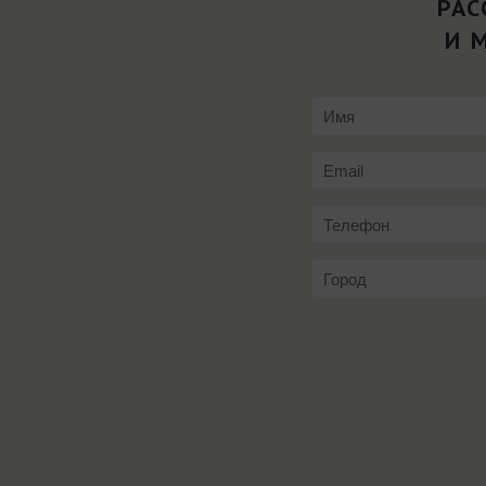
РАС
И 