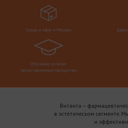
Склад и офис в Москве
Широк
Обучение по всем
представленным продуктам
Витанта — фармацевтичес
в эстетическом сегменте. М
и эффективн