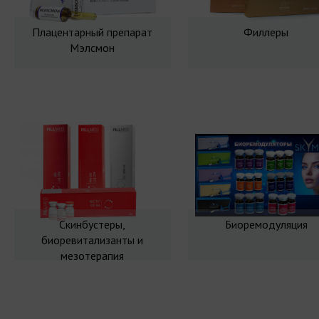
Плацентарный препарат
Филлеры
Мэлсмон
Скинбустеры,
Биоремодуляция
биоревитализанты и
мезотерапия