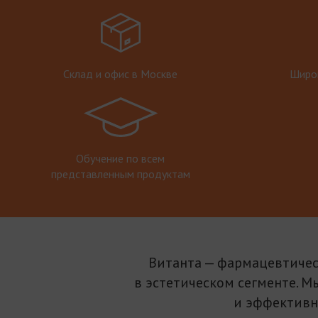
Склад и офис в Москве
Широк
Обучение по всем
представленным продуктам
Витанта — фармацевтичес
в эстетическом сегменте. М
и эффективн