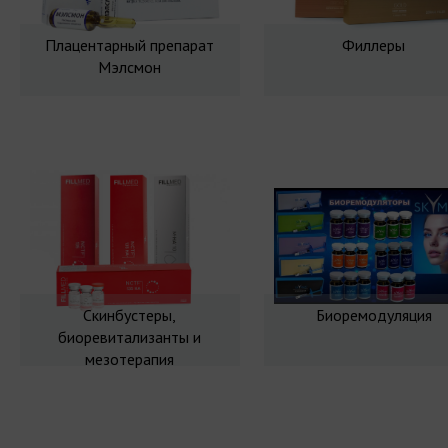
Плацентарный препарат
Филлеры
Мэлсмон
Скинбустеры,
Биоремодуляция
биоревитализанты и
мезотерапия