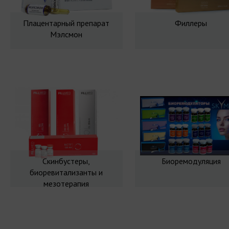
Плацентарный препарат
Филлеры
Мэлсмон
Скинбустеры,
Биоремодуляция
биоревитализанты и
мезотерапия