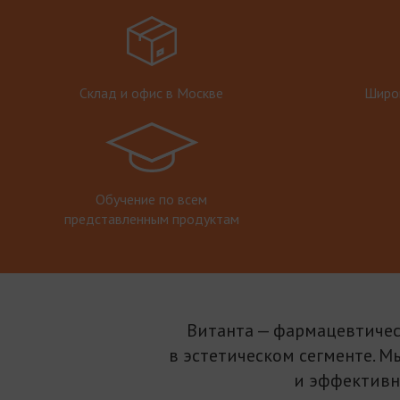
Склад и офис в Москве
Широк
Обучение по всем
представленным продуктам
Витанта — фармацевтичес
в эстетическом сегменте. М
и эффективн