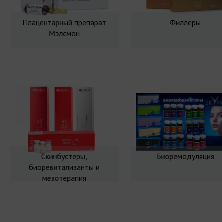
Плацентарный препарат
Филлеры
Мэлсмон
Скинбустеры,
Биоремодуляция
биоревитализанты и
мезотерапия