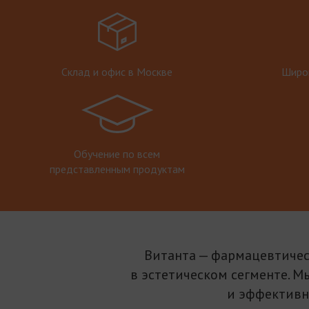
Склад и офис в Москве
Широк
Обучение по всем
представленным продуктам
Витанта — фармацевтичес
в эстетическом сегменте. М
и эффективн