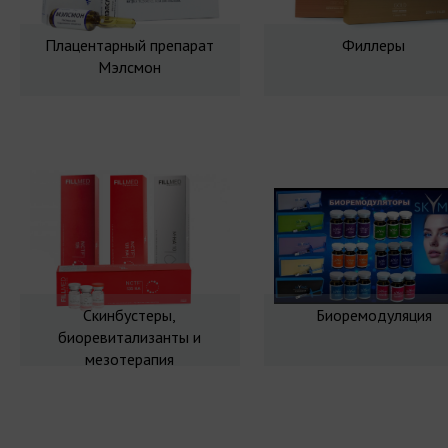
Плацентарный препарат
Филлеры
Мэлсмон
Скинбустеры,
Биоремодуляция
биоревитализанты и
мезотерапия