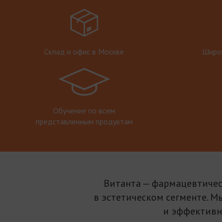
Склад и офис в Москве
Широк
Обучение по всем
представленным продуктам
Витанта — фармацевтичес
в эстетическом сегменте. М
и эффективн