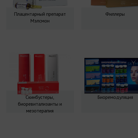
Плацентарный препарат
Филлеры
Мэлсмон
Скинбустеры,
Биоремодуляция
биоревитализанты и
мезотерапия