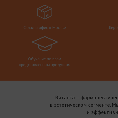
Склад и офис в Москве
Широк
Обучение по всем
представленным продуктам
Витанта — фармацевтичес
в эстетическом сегменте. М
и эффективн