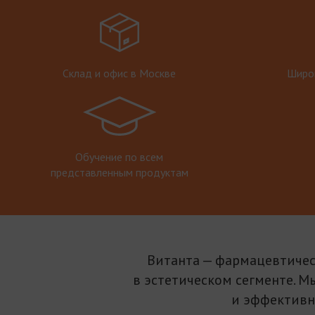
Склад и офис в Москве
Широк
Обучение по всем
представленным продуктам
Витанта — фармацевтичес
в эстетическом сегменте. М
и эффективн