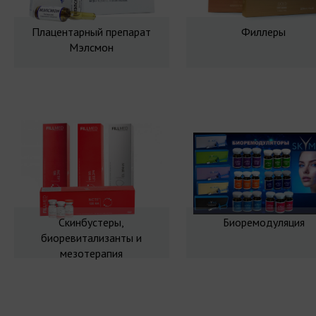
Плацентарный препарат
Филлеры
Мэлсмон
Скинбустеры,
Биоремодуляция
биоревитализанты и
мезотерапия