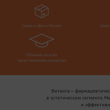
Склад и офис в Москве
Широк
Обучение по всем
представленным продуктам
Витанта — фармацевтичес
в эстетическом сегменте. М
и эффективн