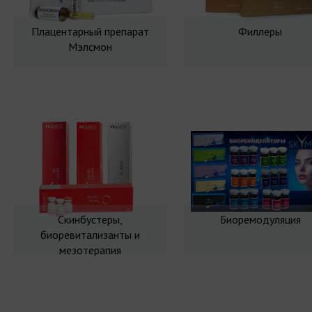
Плацентарный препарат
Филлеры
Мэлсмон
Скинбустеры,
Биоремодуляция
биоревитализанты и
мезотерапия