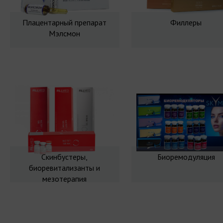
Плацентарный препарат
Филлеры
Мэлсмон
Скинбустеры,
Биоремодуляция
биоревитализанты и
мезотерапия