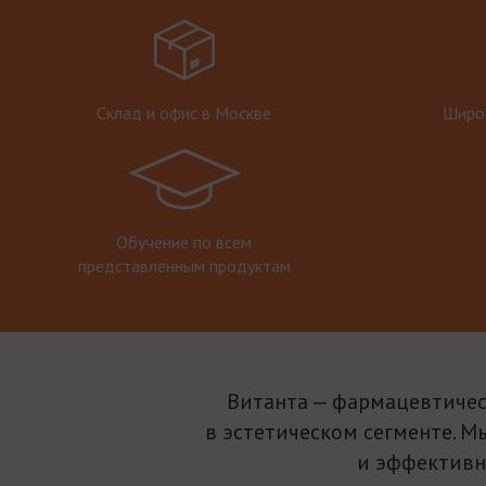
Склад и офис в Москве
Широк
Обучение по всем
представленным продуктам
Витанта — фармацевтичес
в эстетическом сегменте. М
и эффективн