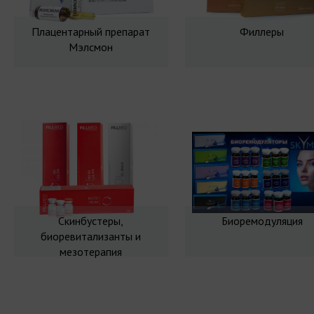
Плацентарный препарат
Филлеры
Мэлсмон
Скинбустеры,
Биоремодуляция
биоревитализанты и
мезотерапия