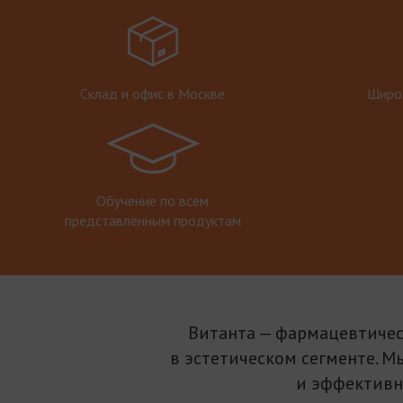
Склад и офис в Москве
Широк
Обучение по всем
представленным продуктам
Витанта — фармацевтичес
в эстетическом сегменте. М
и эффективн