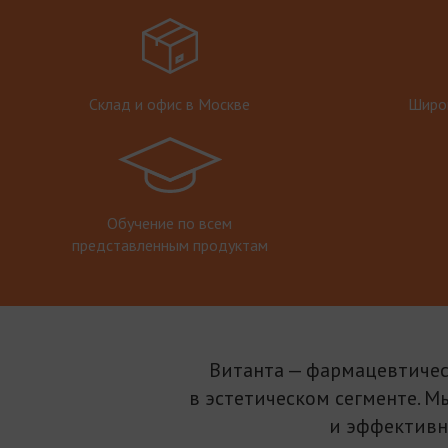
Склад и офис в Москве
Широк
Обучение по всем
представленным продуктам
Витанта — фармацевтичес
в эстетическом сегменте. М
и эффективн