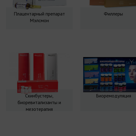
Плацентарный препарат
Филлеры
Мэлсмон
Скинбустеры,
Биоремодуляция
биоревитализанты и
мезотерапия